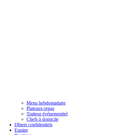
Menu hebdomadaire
Plateaux-repas
Traiteur événementiel
Chefs à domicile
Dîners confidentiels
Equipe